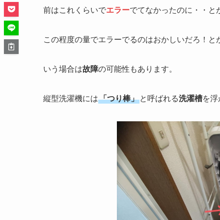
前はこれくらいで
エラー
でてなかったのに・・と
この程度の量でエラーでるのはおかしいだろ！と
いう場合は
故障
の可能性もあります。
縦型洗濯機には
「つり棒」
と呼ばれる
洗濯槽
を浮