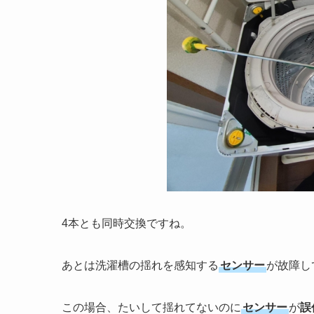
4本とも同時交換ですね。
あとは洗濯槽の揺れを感知する
センサー
が故障し
この場合、たいして揺れてないのに
センサー
が
誤