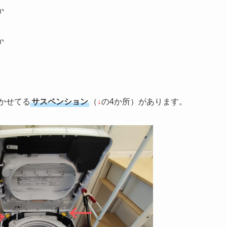
か
か
かせてる
サスペンション
（
↓
の4か所）があります。