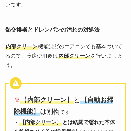
いです。
熱交換器とドレンパンの汚れの対処法
内部クリーン
機能はどのエアコンでも基本ついて
るので、冷房使用後は
内部クリーン
を行いましょ
う。
※
【
内部クリーン
】
と
【
自動お掃
除機能
】
は別物
です
・
【内部クリーン
】
とは結露で濡れた本体