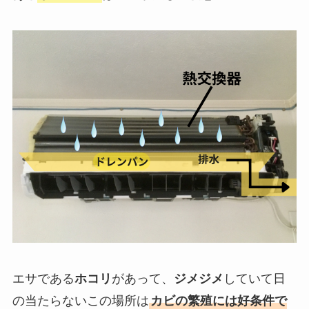
エサである
ホコリ
があって、
ジメジメ
していて日
の当たらないこの場所は
カビの繁殖には好条件で