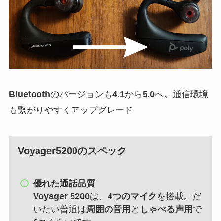
Bluetooth
のバージョンも
4.1
から
5.0
へ。通信環境
も繋がりやすくアップグレード
Voyager5200
のスペック
優れた通話品質
Voyager 5200
は、
4つのマイク
を搭載。だ
いたい普通は
周囲の音用
と
しゃべる声用
で