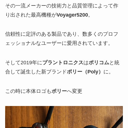
その一流メーカーの技術力と品質管理によって作
り出された最高機種が
Voyager5200
。
信頼性に定評のある製品であり、数多くのプロフ
ェッショナルなユーザーに愛用されています。
そして2019年に
プラントロニクス
は
ポリコム
と統
合して誕生した新ブランド
ポリー（Poly）
に。
この時に本体ロゴも
ポリー
へ変更