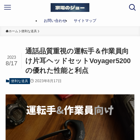
お問い合わせ
サイトマップ
ホーム
便利な道具
通話品質重視の運転手＆作業員向
2023
け片耳ヘッドセットVoyager5200
8/17
の優れた性能と利点
2023年8月17日
便利な道具