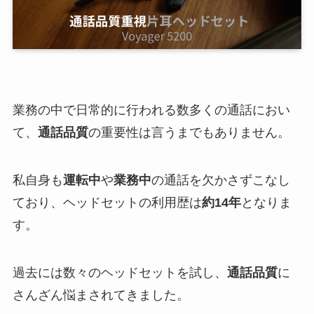
業務の中で日常的に行われる数多くの通話におい
て、
通話品質
の重要性は言うまでもありません。
私自身も
運転中
や
業務中
の通話を欠かさずこなし
ており、ヘッドセットの利用歴は
約14年
となりま
す。
過去には数々のヘッドセットを試し、
通話品質
に
さんざん悩まされてきました。